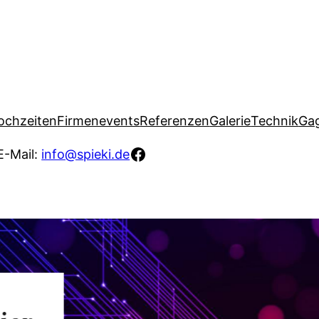
ochzeiten
Firmenevents
Referenzen
Galerie
Technik
Gag
Facebook
E-Mail:
info@spieki.de