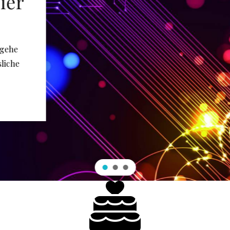
ier
 gehe
sliche